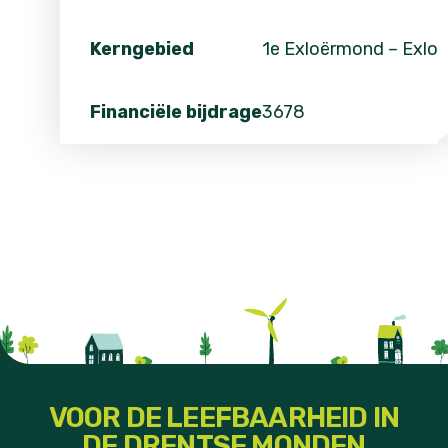
Kerngebied
1e Exloërmond – Exloe
Financiële bijdrage
3678
VOOR DE LEEFBAARHEID IN
DE DRENTSE MONDEN