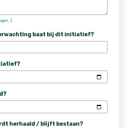
ngen…)
wachting baat bij dit initiatief?
tiatief?
nd?
rdt herhaald / blijft bestaan?