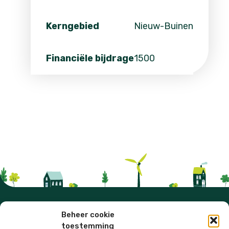
Kerngebied
Nieuw-Buinen
Financiële bijdrage
1500
VOOR DE LEEFBAARHEID IN
Beheer cookie
DE DRENTSE MONDEN
toestemming