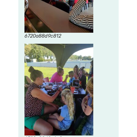
6720a88d9c812