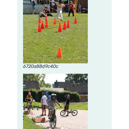
6720a88d9c40c