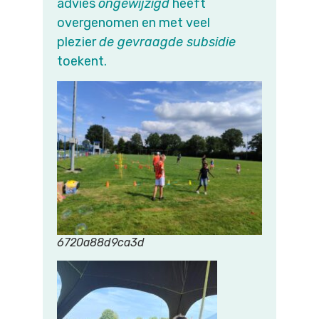
advies
ongewijzigd
heeft
overgenomen en met veel
plezier
de gevraagde subsidie
toekent.
6720a88d9ca3d