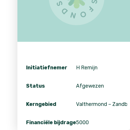
Initiatiefnemer
H Remijn
Status
Afgewezen
Kerngebied
Valthermond – Zandbe
Financiële bijdrage
5000