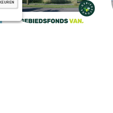
KEUREN
BESTUURSVERSLAG 2024
2
O
e
13 maart 2025
b
d