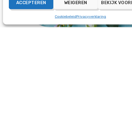
ACCEPTEREN
WEIGEREN
BEKIJK VOOR
Cookiebeleid
Privacyverklaring
30 JUNI: SLUITINGSDATUM
2E KWARTAAL 2025
2 april 2025
Op 30 juni a.s. is de sluitingsdatum voor het
tweede kwartaal van dit jaar. Vanaf deze
datum beoordelen de kerngroepen de
aanvragen die de afgelopen periode zijn
ingediend. Vanaf 1 juli 2025 start een nieuwe