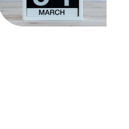
31 MAART:
SLUITINGSDATUM 1E
KWARTAAL 2025
 januari 2025
p 31 maart a.s. is de sluitingsdatum voor het
erste kwartaal van dit jaar. Vanaf deze datum
eoordelen de kerngroepen de aanvragen die
e afgelopen periode zijn ingediend. Vanaf 1