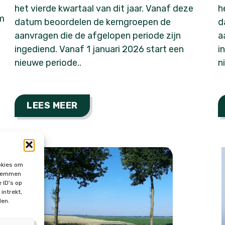
het vierde kwartaal van dit jaar. Vanaf deze
h
um
datum beoordelen de kerngroepen de
d
aanvragen die de afgelopen periode zijn
a
ingediend. Vanaf 1 januari 2026 start een
i
nieuwe periode..
n
LEES MEER
okies om
 stemmen
 ID's op
intrekt,
den.