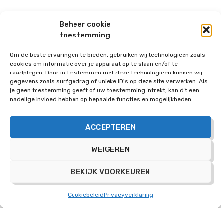
Beheer cookie
1 juli 2025
toestemming
Om de beste ervaringen te bieden, gebruiken wij technologieën zoals
Op 30 september a.s. is de sluitingsdatum voor
cookies om informatie over je apparaat op te slaan en/of te
het derde kwartaal van dit jaar. Vanaf deze
raadplegen. Door in te stemmen met deze technologieën kunnen wij
gegevens zoals surfgedrag of unieke ID's op deze site verwerken. Als
datum beoordelen de kerngroepen de aanvragen
je geen toestemming geeft of uw toestemming intrekt, kan dit een
die de afgelopen periode zijn ingediend. Vanaf 1
nadelige invloed hebben op bepaalde functies en mogelijkheden.
oktober 2025 start een nieuwe periode..
ACCEPTEREN
WEIGEREN
LEES MEER
BEKIJK VOORKEUREN
Cookiebeleid
Privacyverklaring